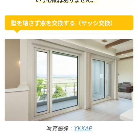
壁を壊さず窓を交換する（サッシ交換）
写真画像：
YKKAP