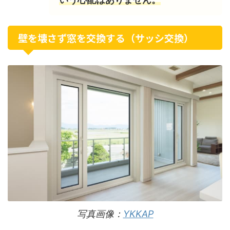
壁を壊さず窓を交換する（サッシ交換）
写真画像：
YKKAP