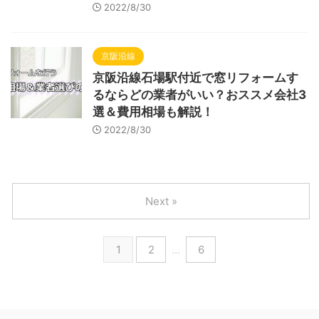
2022/8/30
京阪沿線
京阪沿線石場駅付近で窓リフォームす
るならどの業者がいい？おススメ会社3
選＆費用相場も解説！
2022/8/30
Next »
1
2
…
6