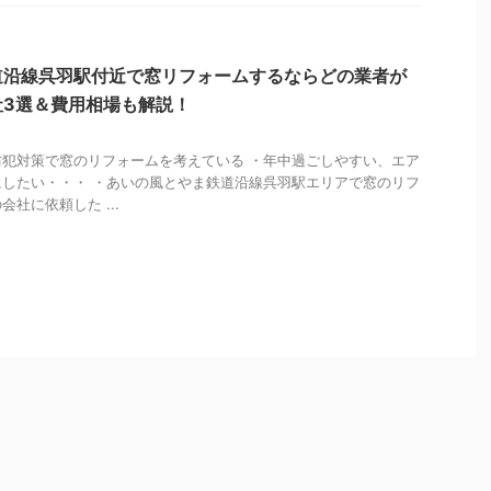
道沿線呉羽駅付近で窓リフォームするならどの業者が
社3選＆費用相場も解説！
犯対策で窓のリフォームを考えている ・年中過ごしやすい、エア
したい・・・ ・あいの風とやま鉄道沿線呉羽駅エリアで窓のリフ
社に依頼した ...