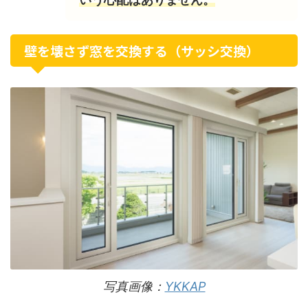
壁を壊さず窓を交換する（サッシ交換）
写真画像：
YKKAP