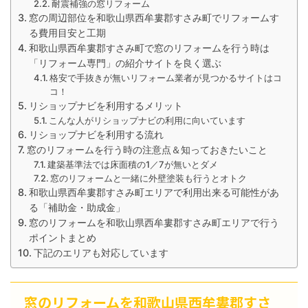
耐震補強の窓リフォーム
窓の周辺部位を和歌山県西牟婁郡すさみ町でリフォームす
る費用目安と工期
和歌山県西牟婁郡すさみ町で窓のリフォームを行う時は
「リフォーム専門」の紹介サイトを良く選ぶ
格安で手抜きが無いリフォーム業者が見つかるサイトはコ
コ！
リショップナビを利用するメリット
こんな人がリショップナビの利用に向いています
リショップナビを利用する流れ
窓のリフォームを行う時の注意点＆知っておきたいこと
建築基準法では床面積の1／7が無いとダメ
窓のリフォームと一緒に外壁塗装も行うとオトク
和歌山県西牟婁郡すさみ町エリアで利用出来る可能性があ
る「補助金・助成金」
窓のリフォームを和歌山県西牟婁郡すさみ町エリアで行う
ポイントまとめ
下記のエリアも対応しています
窓のリフォームを和歌山県西牟婁郡すさ