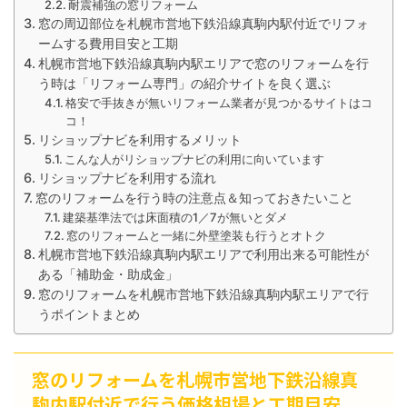
耐震補強の窓リフォーム
窓の周辺部位を札幌市営地下鉄沿線真駒内駅付近でリフォ
ームする費用目安と工期
札幌市営地下鉄沿線真駒内駅エリアで窓のリフォームを行
う時は「リフォーム専門」の紹介サイトを良く選ぶ
格安で手抜きが無いリフォーム業者が見つかるサイトはコ
コ！
リショップナビを利用するメリット
こんな人がリショップナビの利用に向いています
リショップナビを利用する流れ
窓のリフォームを行う時の注意点＆知っておきたいこと
建築基準法では床面積の1／7が無いとダメ
窓のリフォームと一緒に外壁塗装も行うとオトク
札幌市営地下鉄沿線真駒内駅エリアで利用出来る可能性が
ある「補助金・助成金」
窓のリフォームを札幌市営地下鉄沿線真駒内駅エリアで行
うポイントまとめ
窓のリフォームを札幌市営地下鉄沿線真
駒内駅付近で行う価格相場と工期目安