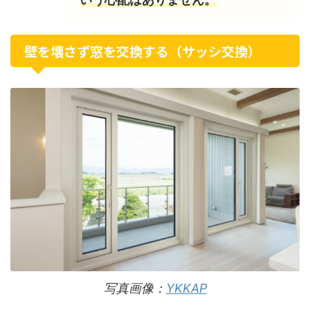
壁を壊さず窓を交換する（サッシ交換）
写真画像：
YKKAP