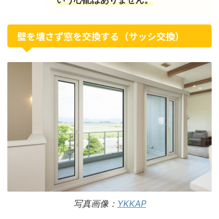
壁を壊さず窓を交換する（サッシ交換）
写真画像：
YKKAP