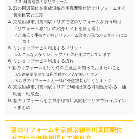
耐震補強の窓リフォーム
窓の周辺部位を京成沿線市川真間駅付近でリフォームする
費用目安と工期
京成沿線市川真間駅エリアで窓のリフォームを行う時は
「リフォーム専門」の紹介サイトを良く選ぶ
格安で手抜きが無いリフォーム業者が見つかるサイトはコ
コ！
リショップナビを利用するメリット
こんな人がリショップナビの利用に向いています
リショップナビを利用する流れ
窓のリフォームを行う時の注意点＆知っておきたいこと
建築基準法では床面積の1／7が無いとダメ
窓のリフォームと一緒に外壁塗装も行うとオトク
京成沿線市川真間駅エリアで利用出来る可能性がある「補
助金・助成金」
窓のリフォームを京成沿線市川真間駅エリアで行うポイン
トまとめ
窓のリフォームを京成沿線市川真間駅付
近で行う価格相場と工期目安