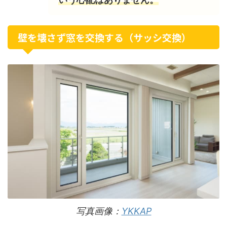
壁を壊さず窓を交換する（サッシ交換）
写真画像：
YKKAP