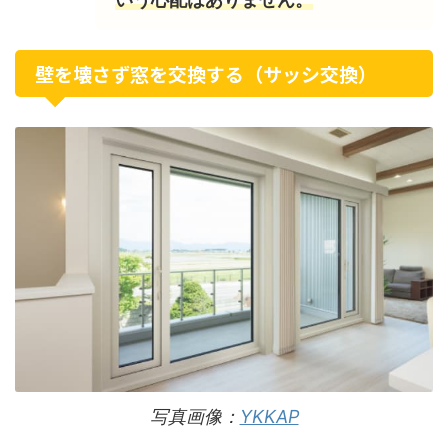
壁を壊さず窓を交換する（サッシ交換）
写真画像：
YKKAP