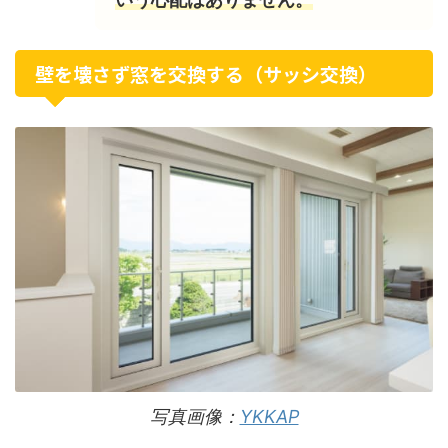
壁を壊さず窓を交換する（サッシ交換）
写真画像：
YKKAP