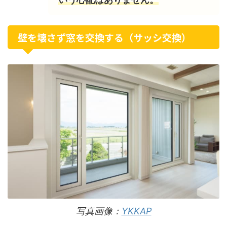
壁を壊さず窓を交換する（サッシ交換）
写真画像：
YKKAP