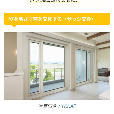
壁を壊さず窓を交換する（サッシ交換）
写真画像：
YKKAP