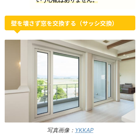
壁を壊さず窓を交換する（サッシ交換）
写真画像：
YKKAP