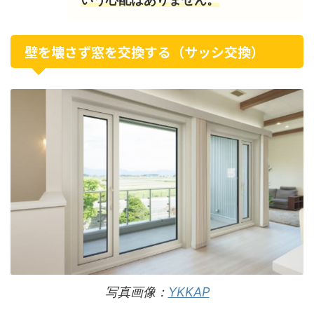
壁を壊さず窓を交換する（サッシ交換）
写真画像：
YKKAP